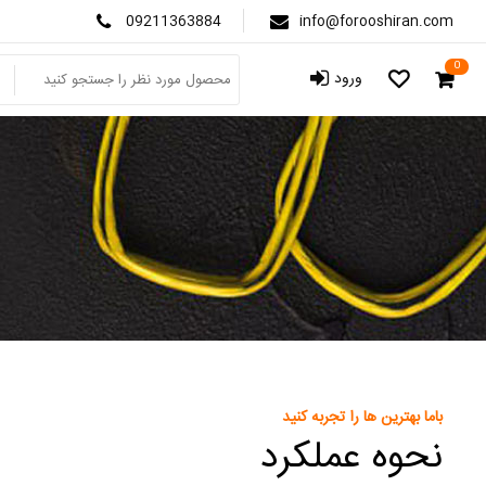
09211363884
info@forooshiran.com
0
ورود
باما بهترین ها را تجربه کنید
نحوه عملکرد