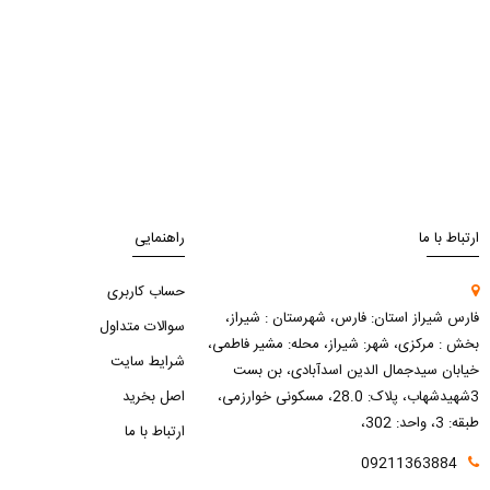
ارتباط با ما
راهنمایی
حساب کاربری
فارس شیراز استان: فارس، شهرستان : شیراز،
سوالات متداول
بخش : مرکزی، شهر: شیراز، محله: مشیر فاطمی،
شرایط سایت
خیابان سیدجمال الدین اسدآبادی، بن بست
3شهیدشهاب، پلاک: 28.0، مسکونی خوارزمی،
اصل بخرید
طبقه: 3، واحد: 302،
ارتباط با ما
09211363884