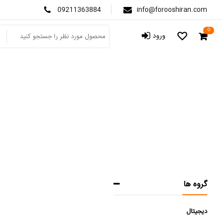
09211363884
info@forooshiran.com
0
ورود
گروه ها
دیجیتال