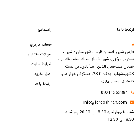
ارتباط با ما
راهنمایی
حساب کاربری
فارس شیراز استان: فارس، شهرستان : شیراز،
سوالات متداول
بخش : مرکزی، شهر: شیراز، محله: مشیر فاطمی،
شرایط سایت
خیابان سیدجمال الدین اسدآبادی، بن بست
3شهیدشهاب، پلاک: 28.0، مسکونی خوارزمی،
اصل بخرید
طبقه: 3، واحد: 302،
ارتباط با ما
09211363884
info@forooshiran.com
شنبه تا چهارشنبه 8:30 الی 20:30 پنجشنبه
8:30 الی 12:30