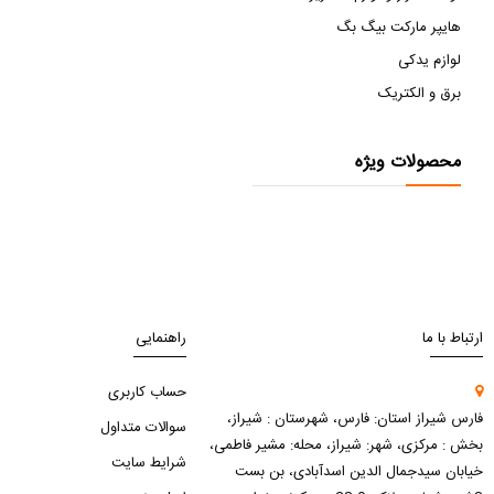
هایپر مارکت بیگ بگ
لوازم یدکی
برق و الکتریک
محصولات ویژه
ارتباط با ما
راهنمایی
حساب کاربری
فارس شیراز استان: فارس، شهرستان : شیراز،
سوالات متداول
بخش : مرکزی، شهر: شیراز، محله: مشیر فاطمی،
شرایط سایت
خیابان سیدجمال الدین اسدآبادی، بن بست