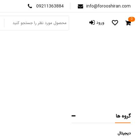
09211363884
info@forooshiran.com
0
ورود
گروه ها
دیجیتال