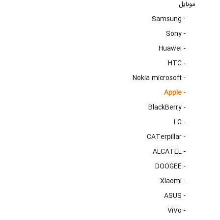
موبایل
Samsung -
Sony -
Huawei -
HTC -
Nokia microsoft -
Apple -
BlackBerry -
LG -
CATerpillar -
ALCATEL -
DOOGEE -
Xiaomi -
ASUS -
ViVo -