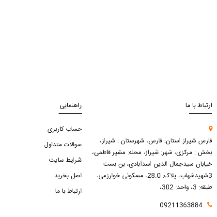
ارتباط با ما
راهنمایی
حساب کاربری
فارس شیراز استان: فارس، شهرستان : شیراز،
سوالات متداول
بخش : مرکزی، شهر: شیراز، محله: مشیر فاطمی،
شرایط سایت
خیابان سیدجمال الدین اسدآبادی، بن بست
3شهیدشهاب، پلاک: 28.0، مسکونی خوارزمی،
اصل بخرید
طبقه: 3، واحد: 302،
ارتباط با ما
09211363884