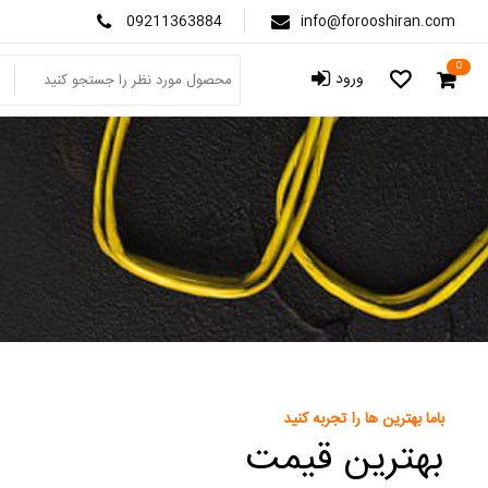
09211363884
info@forooshiran.com
0
ورود
باما بهترین ها را تجربه کنید
بهترین قیمت