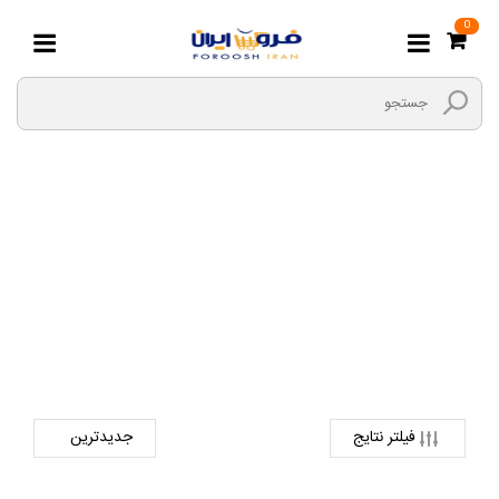
0
GLX
صفحه اصلی
دیجیتال
موبایل
GLX
فیلتر نتایج