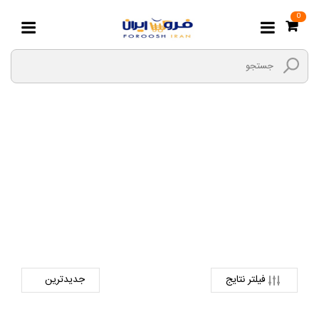
0
Axtrom
صفحه اصلی
دیجیتال
تبلت
axtrom
فیلتر نتایج