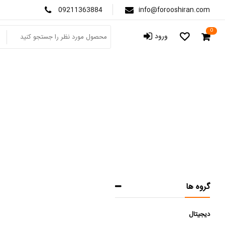
09211363884
info@forooshiran.com
0
ورود
گروه ها
دیجیتال