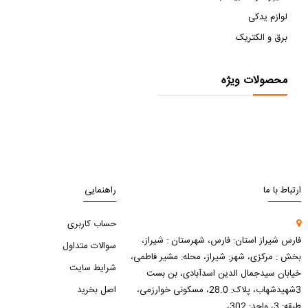
لوازم یدکی
برق و الکتریک
محصولات ویژه
ارتباط با ما
راهنمایی
حساب کاربری
فارس شیراز استان: فارس، شهرستان : شیراز،
سوالات متداول
بخش : مرکزی، شهر: شیراز، محله: مشیر فاطمی،
شرایط سایت
خیابان سیدجمال الدین اسدآبادی، بن بست
3شهیدشهاب، پلاک: 28.0، مسکونی خوارزمی،
اصل بخرید
طبقه: 3، واحد: 302،