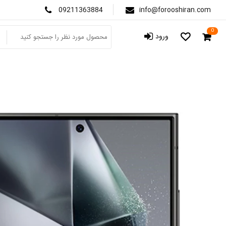
09211363884
info@forooshiran.com
0
ورود