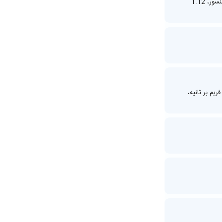
10 مگاپیکسل، لنز تله‌ فوتو 67 میلی‌ متری، فوکوس خودکار دوال پیکسل با تشخیص فاز، لرزش‌ گیر اپتیکال تصویر، بزرگ‌ نمایی اپتیکال 3 برابر، 1/3.52 اینچ سایز سنسور، 1.12
 با سرعت 24 و 30 فریم بر ثانیه ،4K با سرعت 30 و 60 و 120 فریم بر ثانیه ،1080p با سرعت 30/60/240 فریم بر ثانیه، 1080p با سرعت 960/ 30/60/240 فریم بر ثانیه،