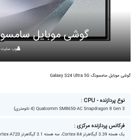
گوشی موبایل سامسونگ  S24 Ultra 5G
وب سایت ت
گوشی موبایل سامسونگ Galaxy S24 Ultra 5G
نوع پردازنده - CPU :
Qualcomm SM8650-AC Snapdragon 8 Gen 3 (4 نانومتری)
فرکانس پردازنده مرکزی :
یک هسته‌ 3.39 گیگاهرتز Cortex-X4، سه هسته‌ 3.1 گیگاهرتز Cortex-A720، دو هسته‌ 2.9 گیگاهرتز Cortex-A720، دو هسته 2.2 گیگاهرتز Cortex-A520