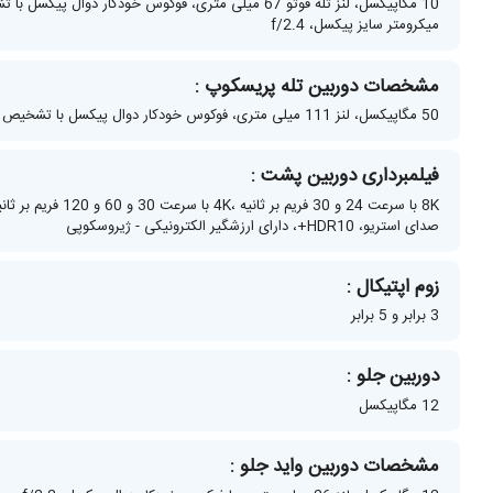
میکرومتر سایز پیکسل، f/2.4
مشخصات دوربین تله پریسکوپ :
50 مگاپیکسل، لنز 111 میلی‌ متری، فوکوس خودکار دوال پیکسل با تشخیص فاز، لرزش‌ گیر اپتیکال تصویر، بزرگ‌ نمایی اپتیکال 5 برابر، f/3.4
فیلمبرداری دوربین پشت :
صدای استریو، HDR10+، دارای ارزشگیر الکترونیکی - ژیروسکوپی
زوم اپتیکال :
3 برابر و 5 برابر
دوربین جلو :
12 مگاپیکسل
مشخصات دوربین واید جلو :