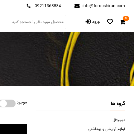
09211363884
info@forooshiran.com
0
ورود
موجود
موجود
گروه ها
دیجیتال
لوازم آرایشی و بهداشتی