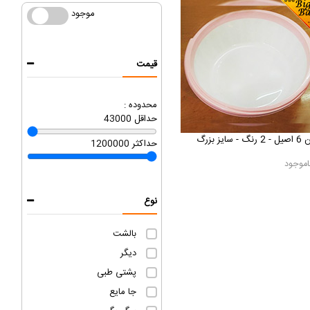
موجود
موجود
قیمت
محدوده :
حداقل
43000
رنگ - سایز بزرگ
حداکثر
1200000
اموجود
نوع
بالشت
دیگر
پشتی طبی
جا مایع