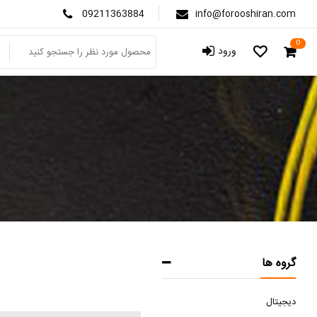
09211363884
info@forooshiran.com
0
ورود
گروه ها
دیجیتال