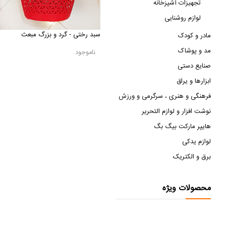
تجهیزات آشپزخانه
لوازم روشنایی
سبد رختی - گرد و بزرگ مبعث
مادر و کودک
مد و پوشاک
ناموجود
صنایع دستی
ابزارها و یراق
فرهنگی و هنری ، سرگرمی و ورزش
نوشت افزار و لوازم التحریر
هایپر مارکت بیگ بگ
لوازم یدکی
برق و الکتریک
محصولات ویژه