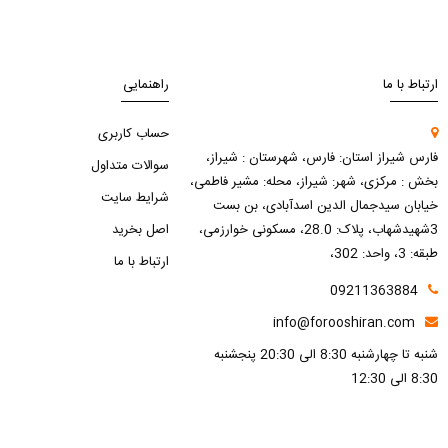
ارتباط با ما
راهنمایی
حساب کاربری
فارس شیراز استان: فارس، شهرستان : شیراز،
سوالات متداول
بخش : مرکزی، شهر: شیراز، محله: مشیر فاطمی،
شرایط سایت
خیابان سیدجمال الدین اسدآبادی، بن بست
3شهیدشهاب، پلاک: 28.0، مسکونی خوارزمی،
اصل بخرید
طبقه: 3، واحد: 302،
ارتباط با ما
09211363884
info@forooshiran.com
شنبه تا چهارشنبه 8:30 الی 20:30 پنجشنبه
8:30 الی 12:30