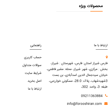
محصولات ویژه
ارتباط با ما
راهنمایی
حساب کاربری
فارس شیراز استان: فارس، شهرستان : شیراز،
سوالات متداول
بخش : مرکزی، شهر: شیراز، محله: مشیر فاطمی،
شرایط سایت
خیابان سیدجمال الدین اسدآبادی، بن بست
3شهیدشهاب، پلاک: 28.0، مسکونی خوارزمی،
اصل بخرید
طبقه: 3، واحد: 302،
ارتباط با ما
09211363884
info@forooshiran.com