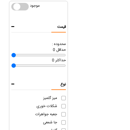
موجود
موجود
قیمت
محدوده :
حداقل
0
حداکثر
0
نوع
میز گلمیز
شکلات خوری
جعبه جواهرات
جا شمعی