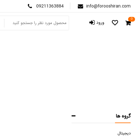
09211363884
info@forooshiran.com
0
ورود
گروه ها
دیجیتال