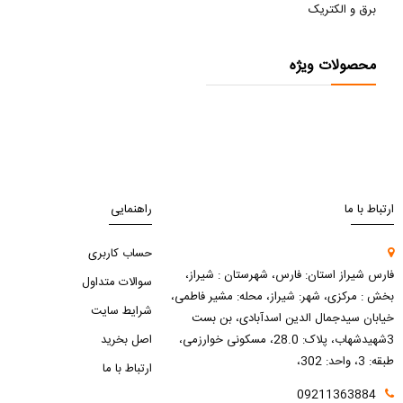
برق و الکتریک
محصولات ویژه
ارتباط با ما
راهنمایی
حساب کاربری
فارس شیراز استان: فارس، شهرستان : شیراز،
سوالات متداول
بخش : مرکزی، شهر: شیراز، محله: مشیر فاطمی،
شرایط سایت
خیابان سیدجمال الدین اسدآبادی، بن بست
3شهیدشهاب، پلاک: 28.0، مسکونی خوارزمی،
اصل بخرید
طبقه: 3، واحد: 302،
ارتباط با ما
09211363884