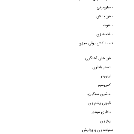
جاروبرقی -
فرز پالش -
هویه -
شاخه زن -
تسمه کش برقی میزی
-
فرز های آهنگری -
تستر باطری -
اینورتر -
کمپرسور -
ماشین سنگبری -
قیچی پشم زن -
باطری موتور -
پخ زن -
سنباده زن و پولیش