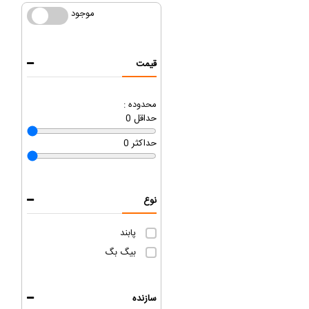
موجود
موجود
قیمت
محدوده :
حداقل
0
حداکثر
0
نوع
پابند
بیگ بگ
سازنده