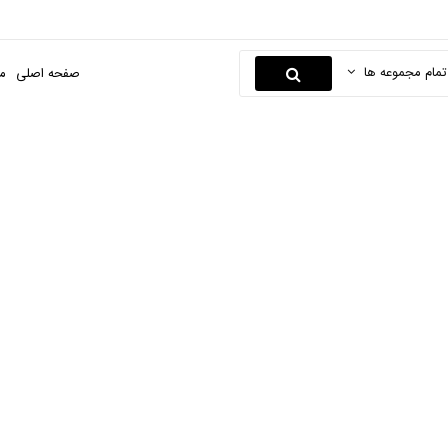
تمام مجموعه ها
صفحه اصلی
م
پابند
صفحه اصلی
مد و پوشاک
زیورآلات استیل و بدلیجات
پابند