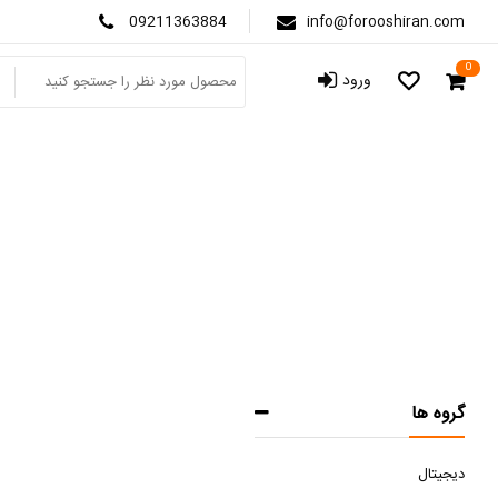
09211363884
info@forooshiran.com
0
ورود
گروه ها
دیجیتال