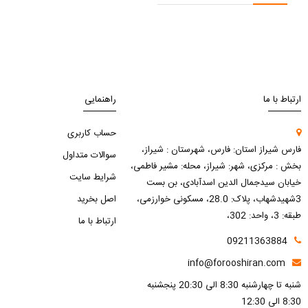
ارتباط با ما
راهنمایی
حساب کاربری
فارس شیراز استان: فارس، شهرستان : شیراز،
سوالات متداول
بخش : مرکزی، شهر: شیراز، محله: مشیر فاطمی،
شرایط سایت
خیابان سیدجمال الدین اسدآبادی، بن بست
3شهیدشهاب، پلاک: 28.0، مسکونی خوارزمی،
اصل بخرید
طبقه: 3، واحد: 302،
ارتباط با ما
09211363884
info@forooshiran.com
شنبه تا چهارشنبه 8:30 الی 20:30 پنجشنبه
8:30 الی 12:30