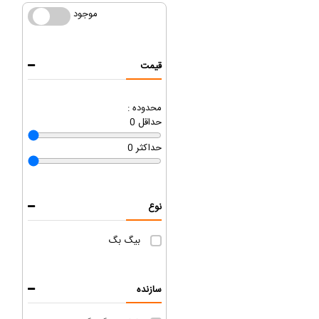
موجود
موجود
قیمت
محدوده :
حداقل
0
حداکثر
0
نوع
بیگ بگ
سازنده