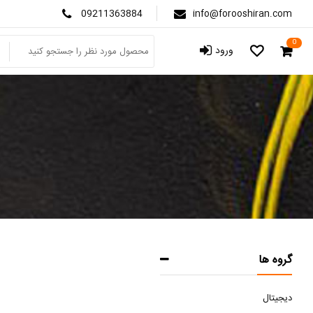
09211363884
info@forooshiran.com
0
ورود
گروه ها
دیجیتال