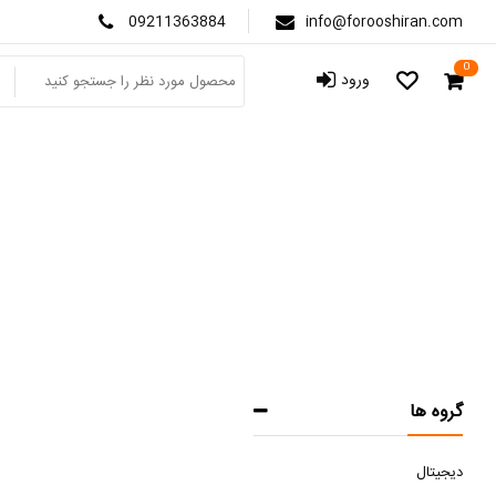
09211363884
info@forooshiran.com
0
ورود
گروه ها
دیجیتال