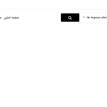
تمام مجموعه ها
صفحه اصلی
م
جغجغه بادی
صفحه اصلی
ابزارها و یراق
ابزار های بادی
جغجغه بادی