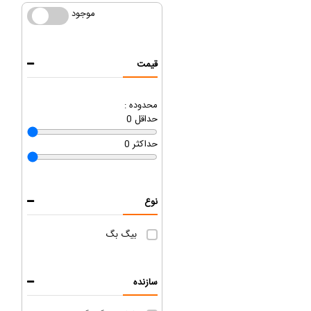
موجود
موجود
قیمت
محدوده :
حداقل
0
حداکثر
0
نوع
بیگ بگ
سازنده