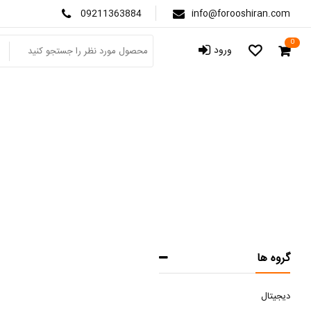
09211363884
info@forooshiran.com
0
ورود
ص
گروه ها
دیجیتال