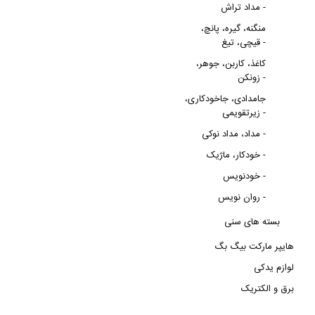
مداد تراش -
منگنه، گیره، پانچ،
قیچی، تیغ -
کاغذ، کاربن، جوهر،
زونکن -
جامدادی، جاخودکاری،
زیرتقویمی -
مداد، مداد نوکی -
خودکار، ماژیک -
خودنویس -
روان نویس -
بسته های سنی
هایپر مارکت بیگ بگ
لوازم یدکی
برق و الکتریک