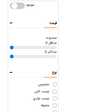
موجود
موجود
قیمت
محدوده :
حداقل
0
حداکثر
0
نوع
جاچسبی
چسب کش
چسب نواری
متفرقه