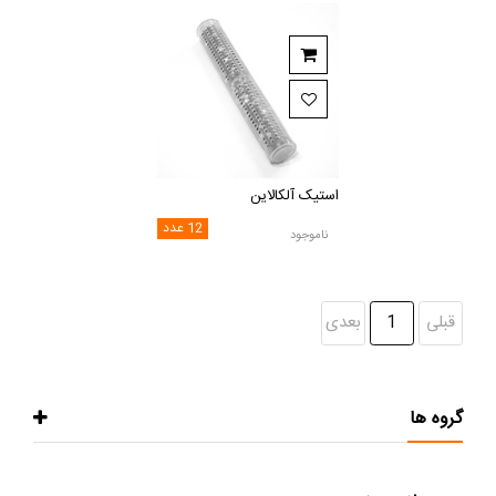
استیک آلکالاین
12 عدد
ناموجود
قبلی
1
بعدی
گروه ها