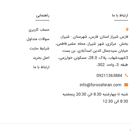
ارتباط با ما
راهنمایی
حساب کاربری
فارس شیراز استان: فارس، شهرستان : شیراز،
سوالات متداول
بخش : مرکزی، شهر: شیراز، محله: مشیر فاطمی،
شرایط سایت
خیابان سیدجمال الدین اسدآبادی، بن بست
3شهیدشهاب، پلاک: 28.0، مسکونی خوارزمی،
اصل بخرید
طبقه: 3، واحد: 302،
ارتباط با ما
09211363884
info@forooshiran.com
شنبه تا چهارشنبه 8:30 الی 20:30 پنجشنبه
8:30 الی 12:30