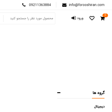
09211363884
info@forooshiran.com
0
ورود
گروه ها
دیجیتال