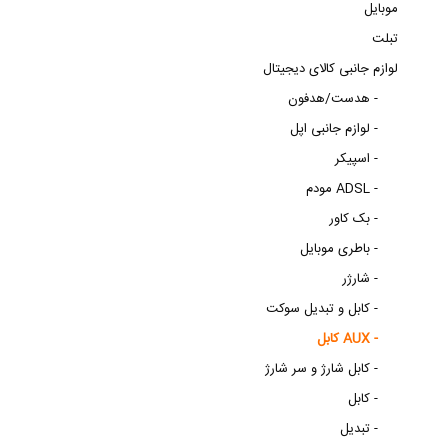
موبایل
تبلت
لوازم جانبی کالای دیجیتال
هدست/هدفون -
لوازم جانبی اپل -
اسپیکر -
مودم ADSL -
بک کاور -
باطری موبایل -
شارژر -
کابل و تبدیل سوکت -
کابل AUX -
کابل شارژ و سر شارژ -
کابل -
تبدیل -