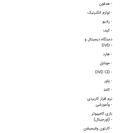
هدفون -
لوازم الکترنیک -
رادیو -
کیف -
دستگاه دیجیتال و
DVD -
هارد -
موبایل -
DVD CD -
پاور -
کاغذ -
نرم افزار کاربردی
وآموزشی -
بازی کامپیوتر
(اورجینال) -
کارتون وانیمیشن -