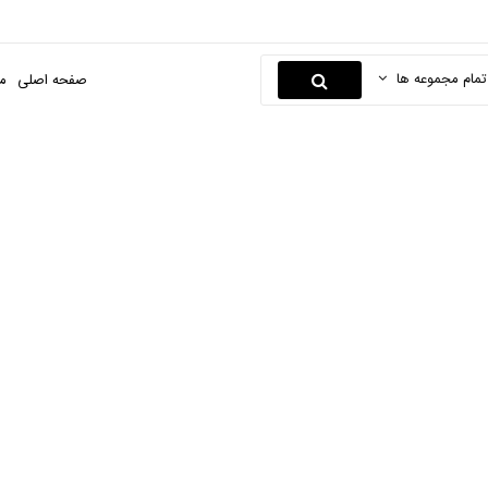
تمام مجموعه ها
صفحه اصلی
م
کابل AUX
صفحه اصلی
دیجیتال
لوازم جانبی کالای دیجیتال
کابل AUX