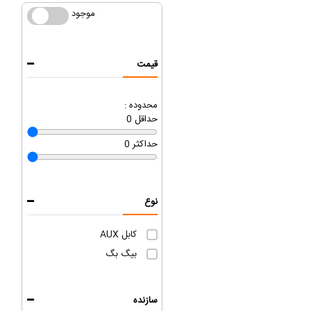
موجود
موجود
قیمت
محدوده :
حداقل
0
حداکثر
0
نوع
کابل AUX
بیگ بگ
سازنده