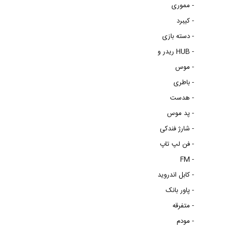
مموری -
کیبرد -
دسته بازی -
ریدر و HUB -
موس -
باطری -
هدست -
پد موس -
شارژ فندکی -
فن لپ تاپ -
FM -
کابل اندروید -
پاور بانک -
متفرقه -
مودم -