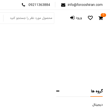
09211363884
info@forooshiran.com
0
ورود
گروه ها
دیجیتال