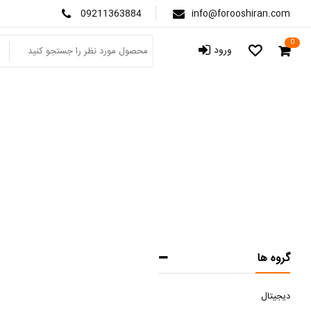
09211363884
info@forooshiran.com
0
ورود
گروه ها
دیجیتال