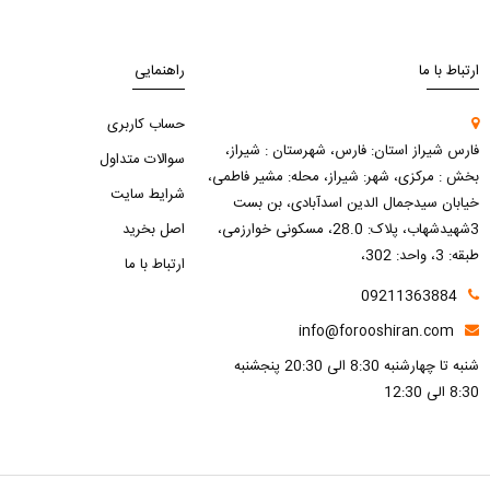
ارتباط با ما
راهنمایی
حساب کاربری
فارس شیراز استان: فارس، شهرستان : شیراز،
سوالات متداول
بخش : مرکزی، شهر: شیراز، محله: مشیر فاطمی،
شرایط سایت
خیابان سیدجمال الدین اسدآبادی، بن بست
3شهیدشهاب، پلاک: 28.0، مسکونی خوارزمی،
اصل بخرید
طبقه: 3، واحد: 302،
ارتباط با ما
09211363884
info@forooshiran.com
شنبه تا چهارشنبه 8:30 الی 20:30 پنجشنبه
8:30 الی 12:30