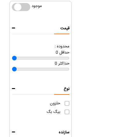
موجود
موجود
قیمت
محدوده :
حداقل
0
حداکثر
0
نوع
حلزون
بیگ بگ
سازنده