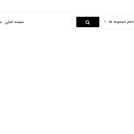
تمام مجموعه ها
صفحه اصلی
م
رومیزی
صفحه اصلی
صنایع دستی
تزئینات دستساز دریایی
رومیزی