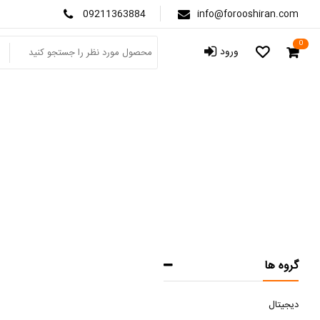
09211363884
info@forooshiran.com
0
ورود
گروه ها
دیجیتال