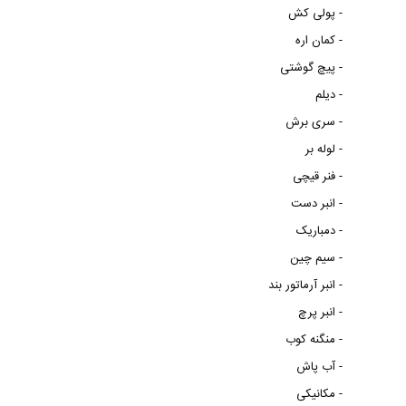
پولی کش -
کمان اره -
پیچ گوشتی -
دیلم -
سری برش -
لوله بر -
فنر قیچی -
انبر دست -
دمباریک -
سیم چین -
انبر آرماتور بند -
انبر پرچ -
منگنه کوب -
آب پاش -
مکانیکی -