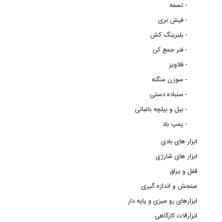
تسمه -
فیش نری -
بلبرینگ کش -
فنر جمع کن -
قلاویز -
سوزن منگنه -
سنباده دستی -
بیل و بیلچه باغبانی -
پمپ باد -
ابزار های بادی
ابزار های شارژی
قفل و یراق
سنجش و اندازه گیری
ابزارهای رو میزی و پایه دار
ابزارالات کارگاهی