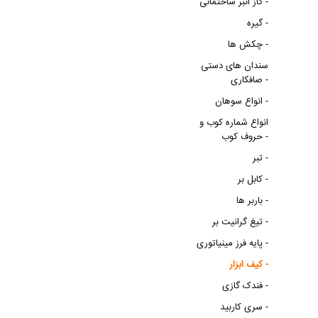
گاز انبر ساختمانی -
گیره -
چکش ها -
سندان های دستی
صافکاری -
انواع سوهان -
انواع شماره کوب و
حروف کوب -
تبر -
کابل بر -
باربر ها -
تیغ گرانیت بر -
پایه فرز مینیاتوری -
کیف ابزار -
فندک گازی -
سری کاربید -