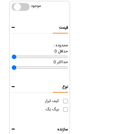
موجود
موجود
قیمت
محدوده :
حداقل
0
حداکثر
0
نوع
کیف ابزار
بیگ بگ
سازنده