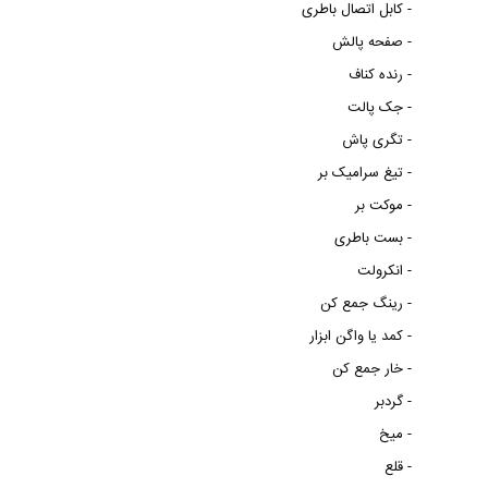
کابل اتصال باطری -
صفحه پالش -
رنده کناف -
جک پالت -
تگری پاش -
تیغ سرامیک بر -
موکت بر -
بست باطری -
انکرولت -
رینگ جمع کن -
کمد یا واگن ابزار -
خار جمع کن -
گردبر -
میخ -
قلع -