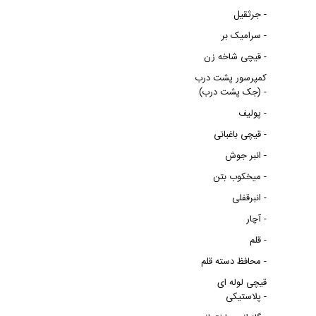
جرثقیل -
سرامیک بر -
قیچی شاخه زن -
کمپرسور پشت درب
(جک پشت درب) -
پولیف -
قیچی باغبانی -
انبر جوش -
میخکوب بتن -
انبرقفلی -
آچار -
قلم -
محافظ دسته قلم -
قیچی لوله ای
پلاستیکی -