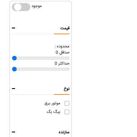
موجود
موجود
قیمت
محدوده :
حداقل
0
حداکثر
0
نوع
موتور برق
بیگ بگ
سازنده