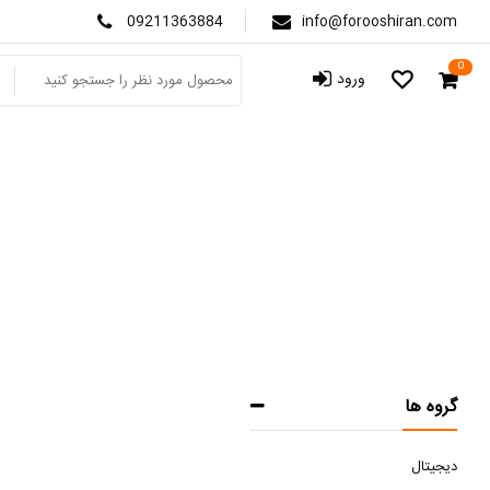
09211363884
info@forooshiran.com
0
ورود
گروه ها
دیجیتال