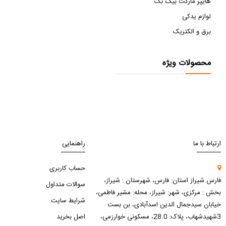
هایپر مارکت بیگ بگ
لوازم یدکی
برق و الکتریک
محصولات ویژه
ارتباط با ما
راهنمایی
حساب کاربری
فارس شیراز استان: فارس، شهرستان : شیراز،
سوالات متداول
بخش : مرکزی، شهر: شیراز، محله: مشیر فاطمی،
شرایط سایت
خیابان سیدجمال الدین اسدآبادی، بن بست
3شهیدشهاب، پلاک: 28.0، مسکونی خوارزمی،
اصل بخرید