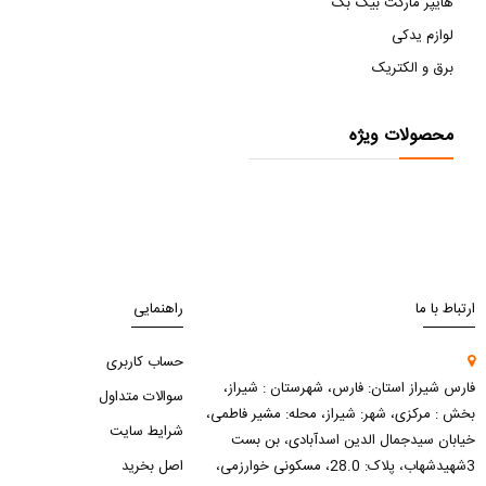
هایپر مارکت بیگ بگ
لوازم یدکی
برق و الکتریک
محصولات ویژه
ارتباط با ما
راهنمایی
حساب کاربری
فارس شیراز استان: فارس، شهرستان : شیراز،
سوالات متداول
بخش : مرکزی، شهر: شیراز، محله: مشیر فاطمی،
شرایط سایت
خیابان سیدجمال الدین اسدآبادی، بن بست
3شهیدشهاب، پلاک: 28.0، مسکونی خوارزمی،
اصل بخرید