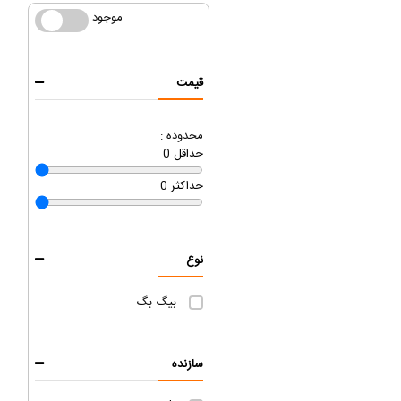
موجود
موجود
قیمت
محدوده :
حداقل
0
حداکثر
0
نوع
بیگ بگ
سازنده