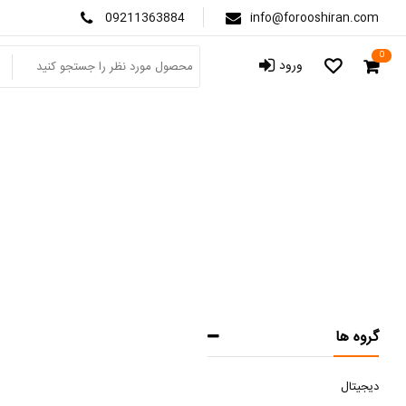
09211363884
info@forooshiran.com
0
ورود
گروه ها
دیجیتال