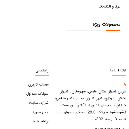
برق و الکتریک
محصولات ویژه
ارتباط با ما
راهنمایی
حساب کاربری
فارس شیراز استان: فارس، شهرستان : شیراز،
سوالات متداول
بخش : مرکزی، شهر: شیراز، محله: مشیر فاطمی،
شرایط سایت
خیابان سیدجمال الدین اسدآبادی، بن بست
3شهیدشهاب، پلاک: 28.0، مسکونی خوارزمی،
اصل بخرید
طبقه: 3، واحد: 302،
ارتباط با ما