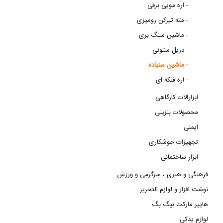
اره مویی برقی -
مته تیزکن رومیزی -
ماشین سنگ بری -
دریل ستونی -
ماشین سنباده -
اره فلکه ای -
ابزارالات کارگاهی
محصولات بنزینی
ایمنی
تجهیزات جوشکاری
ابزار ساختمانی
فرهنگی و هنری ، سرگرمی و ورزش
نوشت افزار و لوازم التحریر
هایپر مارکت بیگ بگ
لوازم یدکی