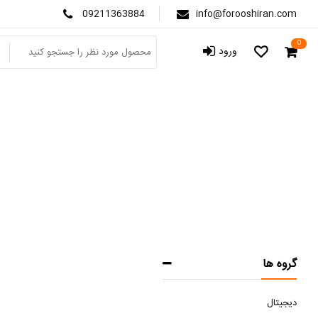
09211363884
info@forooshiran.com
0
ورود
صف
گروه ها
دیجیتال