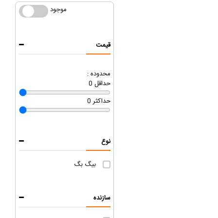
موجود
موجود
قیمت
محدوده :
حداقل
0
حداکثر
0
نوع
بیگ بگ
سازنده