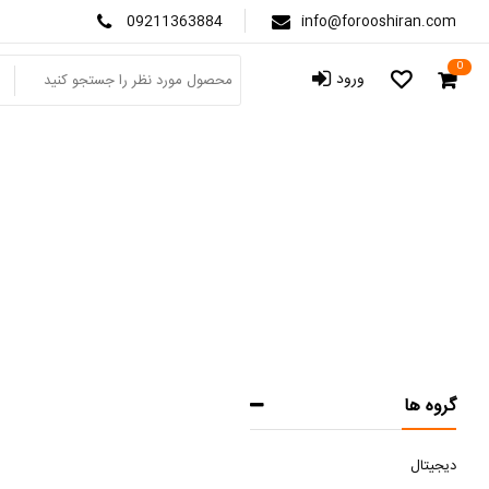
09211363884
info@forooshiran.com
0
ورود
گروه ها
دیجیتال