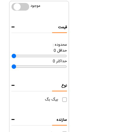
موجود
موجود
قیمت
محدوده :
حداقل
0
حداکثر
0
نوع
بیگ بگ
سازنده