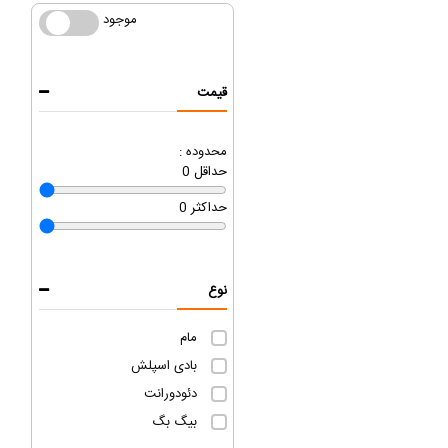
موجود
موجود
قیمت
محدوده :
حداقل
0
حداکثر
0
نوع
مام
بادی اسپلش
دئودورانت
بیگ بگ