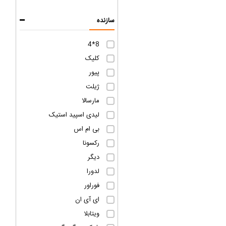
سازنده
8*4
کلیک
پیور
ژیلت
مارسالا
لیدی اسپید استیک
بی ام اس
رکسونا
دیگر
لدورا
فوراور
ای آی ان
ویتابلا