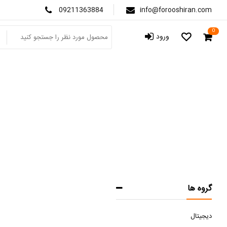
09211363884
info@forooshiran.com
0
ورود
ص
گروه ها
دیجیتال