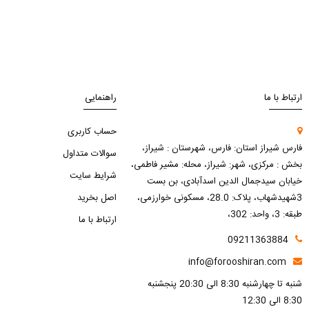
ارتباط با ما
راهنمایی
حساب کاربری
فارس شیراز استان: فارس، شهرستان : شیراز،
سوالات متداول
بخش : مرکزی، شهر: شیراز، محله: مشیر فاطمی،
شرایط سایت
خیابان سیدجمال الدین اسدآبادی، بن بست
3شهیدشهاب، پلاک: 28.0، مسکونی خوارزمی،
اصل بخرید
طبقه: 3، واحد: 302،
ارتباط با ما
09211363884
info@forooshiran.com
شنبه تا چهارشنبه 8:30 الی 20:30 پنجشنبه
8:30 الی 12:30