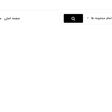
تمام مجموعه ها
صفحه اصلی
م
دئودورانت و مام
فحه اصلی
لوازم آرایشی و بهداشتی
عطریات و مام
دئودورانت و ما