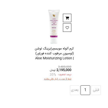
کرم آلوئه مویسچرایزینگ لوشن
(لوسیون مرطوب کننده فوراور)
| Aloe Moisturizing Lotion
3,400,000
2,195,000
تومان
35%
درصد تخفیف:
تنها 3 عدد در انبار باقی مانده
قبلی
1
بعدی