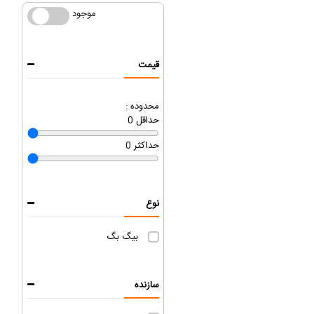
موجود
موجود
قیمت
محدوده :
حداقل
0
حداکثر
0
نوع
بیگ بگ
سازنده