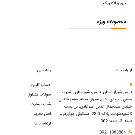
برق و الکتریک
محصولات ویژه
ارتباط با ما
راهنمایی
حساب کاربری
فارس شیراز استان: فارس، شهرستان : شیراز،
سوالات متداول
بخش : مرکزی، شهر: شیراز، محله: مشیر فاطمی،
شرایط سایت
خیابان سیدجمال الدین اسدآبادی، بن بست
3شهیدشهاب، پلاک: 28.0، مسکونی خوارزمی،
اصل بخرید
طبقه: 3، واحد: 302،
ارتباط با ما
09211363884