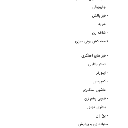
جاروبرقی -
فرز پالش -
هویه -
شاخه زن -
تسمه کش برقی میزی
-
فرز های آهنگری -
تستر باطری -
اینورتر -
کمپرسور -
ماشین سنگبری -
قیچی پشم زن -
باطری موتور -
پخ زن -
سنباده زن و پولیش