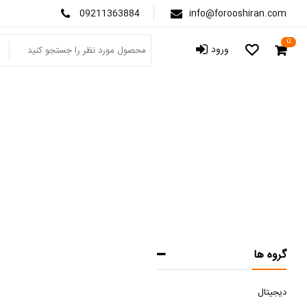
09211363884
info@forooshiran.com
0
ورود
گروه ها
دیجیتال