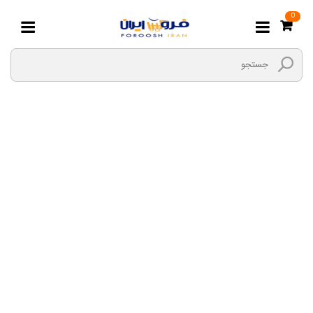
0
جعبه بکس (آچار
بکس)
صفحه اصلی
ابزارها و یراق
ابزار های دستی
جعبه بکس (آچار بکس)