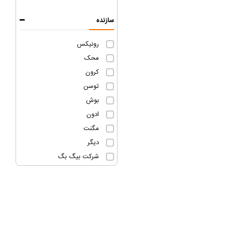
سازنده
رونیکس
محک
کرون
توسن
بوش
ادون
مگنت
دیگر
شرکت بیگ بگ