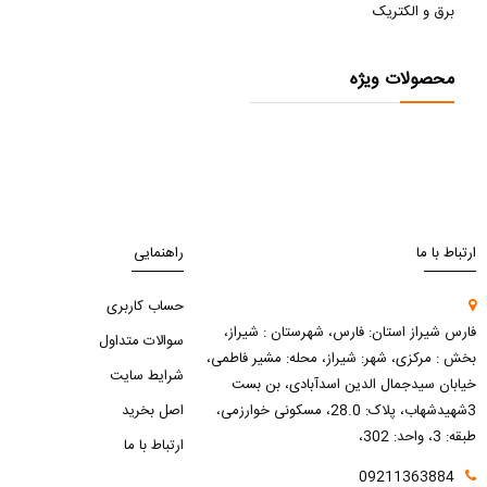
برق و الکتریک
محصولات ویژه
ارتباط با ما
راهنمایی
حساب کاربری
فارس شیراز استان: فارس، شهرستان : شیراز،
سوالات متداول
بخش : مرکزی، شهر: شیراز، محله: مشیر فاطمی،
شرایط سایت
خیابان سیدجمال الدین اسدآبادی، بن بست
3شهیدشهاب، پلاک: 28.0، مسکونی خوارزمی،
اصل بخرید
طبقه: 3، واحد: 302،
ارتباط با ما
09211363884