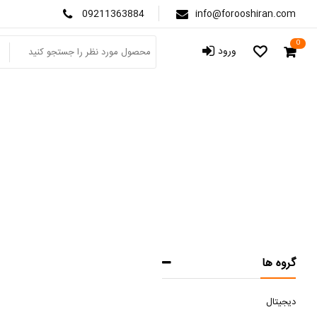
09211363884
info@forooshiran.com
0
ورود
گروه ها
دیجیتال