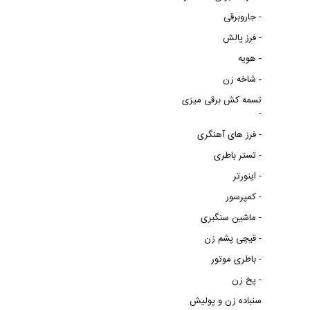
جاروبرقی -
فرز پالش -
هویه -
شاخه زن -
تسمه کش برقی میزی
-
فرز های آهنگری -
تستر باطری -
اینورتر -
کمپرسور -
ماشین سنگبری -
قیچی پشم زن -
باطری موتور -
پخ زن -
سنباده زن و پولیش