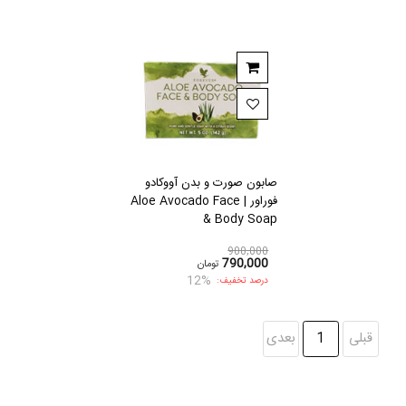
صابون صورت و بدن آووکادو
فوراور | Aloe Avocado Face
& Body Soap
900,000
790,000
تومان
12%
درصد تخفیف:
قبلی
1
بعدی