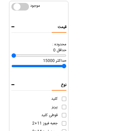
موجود
موجود
قیمت
محدوده :
حداقل
0
حداکثر
15000
نوع
کلید
پریز
قوطی کلید
جعبه فیوز 11+2