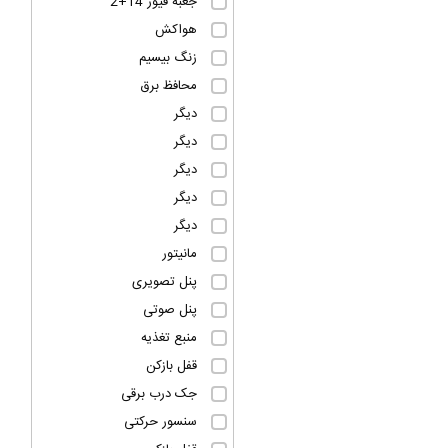
جعبه فیوز 14+2
هواکش
زنگ بیسیم
محافظ برق
دیگر
دیگر
دیگر
دیگر
دیگر
مانیتور
پنل تصویری
پنل صوتی
منبع تغذیه
قفل بازکن
جک درب برقی
سنسور حرکتی