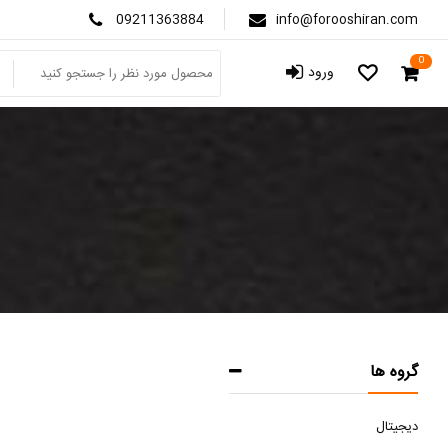
09211363884
info@forooshiran.com
0
ورود
گروه ها
دیجیتال