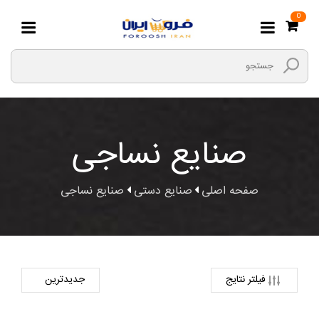
0
صنایع نساجی
صفحه اصلی
صنایع دستی
صنایع نساجی
فیلتر نتایج