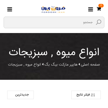
0
انواع میوه , سبزیجات
صفحه اصلی
هایپر مارکت بیگ بگ
انواع میوه , سبزیجات
فیلتر نتایج