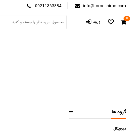
09211363884
info@forooshiran.com
0
ورود
ص
گروه ها
دیجیتال