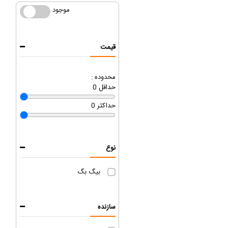
موجود
موجود
قیمت
محدوده :
حداقل
0
حداکثر
0
نوع
بیگ بگ
سازنده