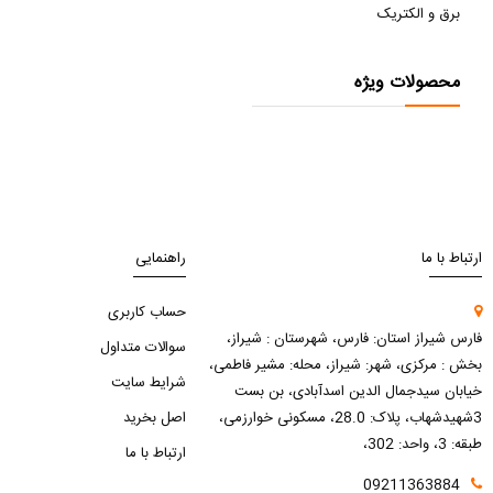
برق و الکتریک
محصولات ویژه
ارتباط با ما
راهنمایی
حساب کاربری
فارس شیراز استان: فارس، شهرستان : شیراز،
سوالات متداول
بخش : مرکزی، شهر: شیراز، محله: مشیر فاطمی،
شرایط سایت
خیابان سیدجمال الدین اسدآبادی، بن بست
3شهیدشهاب، پلاک: 28.0، مسکونی خوارزمی،
اصل بخرید
طبقه: 3، واحد: 302،
ارتباط با ما
09211363884