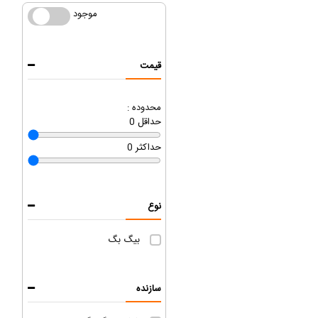
موجود
موجود
قیمت
محدوده :
حداقل
0
حداکثر
0
نوع
بیگ بگ
سازنده