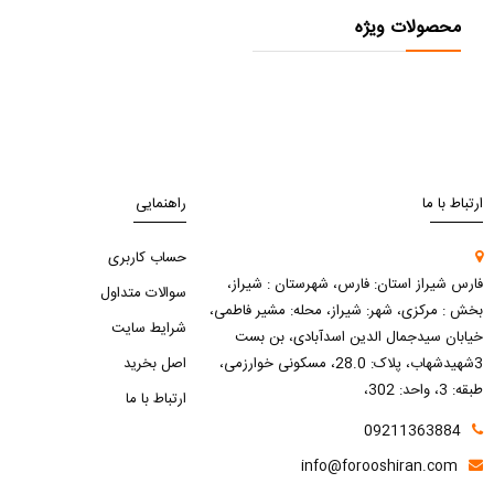
محصولات ویژه
ارتباط با ما
راهنمایی
حساب کاربری
فارس شیراز استان: فارس، شهرستان : شیراز،
سوالات متداول
بخش : مرکزی، شهر: شیراز، محله: مشیر فاطمی،
شرایط سایت
خیابان سیدجمال الدین اسدآبادی، بن بست
3شهیدشهاب، پلاک: 28.0، مسکونی خوارزمی،
اصل بخرید
طبقه: 3، واحد: 302،
ارتباط با ما
09211363884
info@forooshiran.com