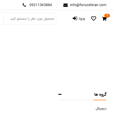
09211363884
info@forooshiran.com
0
ورود
گروه ها
دیجیتال