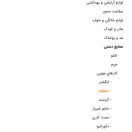
لوازم آرایشی و بهداشتی
سلامت محور
لوازم خانگی و خواب
مادر و کودک
مد و پوشاک
صنایع دستی
تابلو
چرم
کارهای چوبی
انگشتر -
دستبند -
گردنبند -
خاتم شیراز -
منبت کاری -
دکوراتیو -