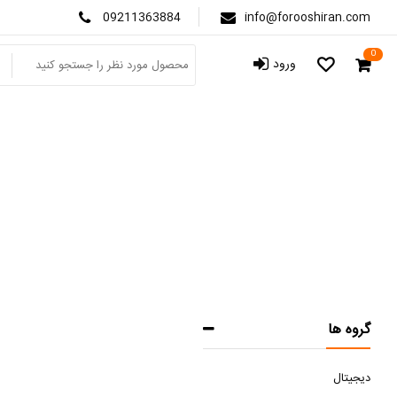
09211363884
info@forooshiran.com
0
ورود
گروه ها
دیجیتال