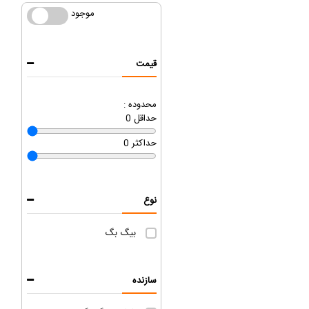
موجود
موجود
قیمت
محدوده :
حداقل
0
حداکثر
0
نوع
بیگ بگ
سازنده