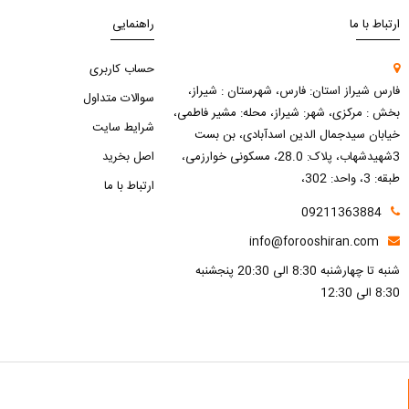
ارتباط با ما
راهنمایی
حساب کاربری
فارس شیراز استان: فارس، شهرستان : شیراز،
سوالات متداول
بخش : مرکزی، شهر: شیراز، محله: مشیر فاطمی،
شرایط سایت
خیابان سیدجمال الدین اسدآبادی، بن بست
3شهیدشهاب، پلاک: 28.0، مسکونی خوارزمی،
اصل بخرید
طبقه: 3، واحد: 302،
ارتباط با ما
09211363884
info@forooshiran.com
شنبه تا چهارشنبه 8:30 الی 20:30 پنجشنبه
8:30 الی 12:30