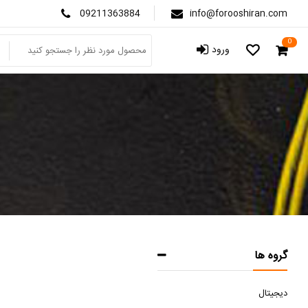
09211363884
info@forooshiran.com
0
ورود
گروه ها
دیجیتال