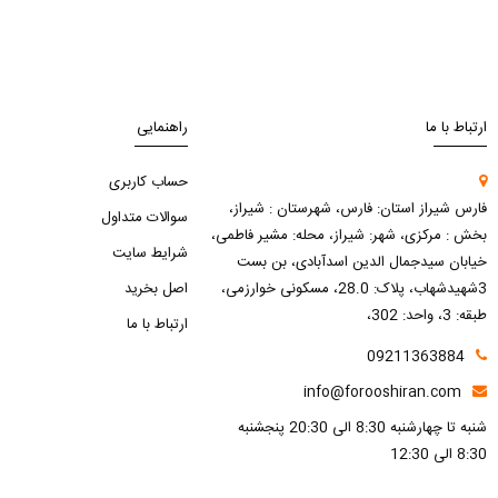
ارتباط با ما
راهنمایی
حساب کاربری
فارس شیراز استان: فارس، شهرستان : شیراز،
سوالات متداول
بخش : مرکزی، شهر: شیراز، محله: مشیر فاطمی،
شرایط سایت
خیابان سیدجمال الدین اسدآبادی، بن بست
3شهیدشهاب، پلاک: 28.0، مسکونی خوارزمی،
اصل بخرید
طبقه: 3، واحد: 302،
ارتباط با ما
09211363884
info@forooshiran.com
شنبه تا چهارشنبه 8:30 الی 20:30 پنجشنبه
8:30 الی 12:30