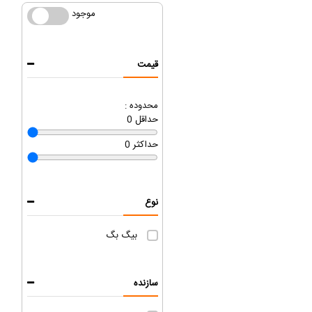
موجود
موجود
قیمت
محدوده :
حداقل
0
حداکثر
0
نوع
بیگ بگ
سازنده