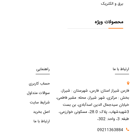
برق و الکتریک
محصولات ویژه
ارتباط با ما
راهنمایی
حساب کاربری
فارس شیراز استان: فارس، شهرستان : شیراز،
سوالات متداول
بخش : مرکزی، شهر: شیراز، محله: مشیر فاطمی،
شرایط سایت
خیابان سیدجمال الدین اسدآبادی، بن بست
3شهیدشهاب، پلاک: 28.0، مسکونی خوارزمی،
اصل بخرید
طبقه: 3، واحد: 302،
ارتباط با ما
09211363884