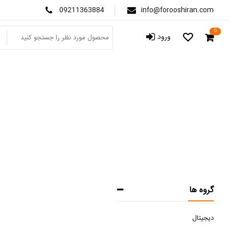
09211363884
info@forooshiran.com
0
ورود
گروه ها
دیجیتال