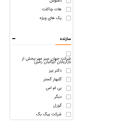
دمنوش
هات چاکلت
پک های ویژه
سازنده
شرکت جهان سبز مهر-پخش از
بازاریابان ایرانیان زمین
دکتر بیز
گلبهار گستر
بی ام اس
دیگر
گوزل
شرکت بیگ بگ