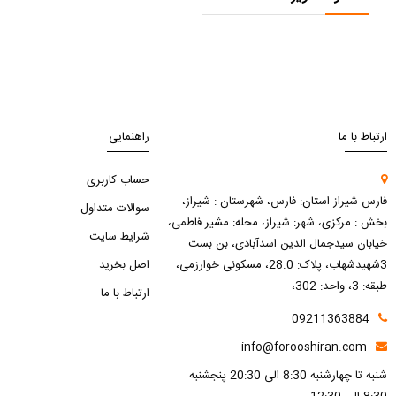
ارتباط با ما
راهنمایی
حساب کاربری
فارس شیراز استان: فارس، شهرستان : شیراز،
سوالات متداول
بخش : مرکزی، شهر: شیراز، محله: مشیر فاطمی،
شرایط سایت
خیابان سیدجمال الدین اسدآبادی، بن بست
3شهیدشهاب، پلاک: 28.0، مسکونی خوارزمی،
اصل بخرید
طبقه: 3، واحد: 302،
ارتباط با ما
09211363884
info@forooshiran.com
شنبه تا چهارشنبه 8:30 الی 20:30 پنجشنبه