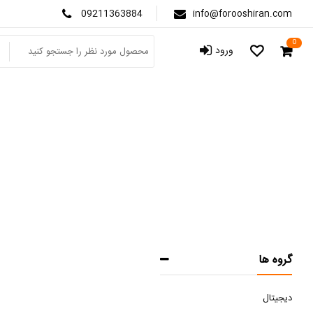
09211363884
info@forooshiran.com
0
ورود
فرا
صفحه 
گروه ها
دیجیتال