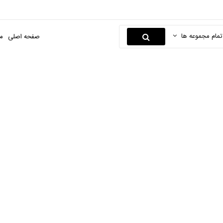
تمام مجموعه ها
صفحه اصلی
م
توربین و هندپیس
صفحه اصلی
سلامت محور
لوازم دندان پزشکی
توربین و هندپیس