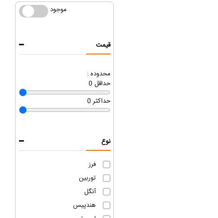
موجود
موجود
قیمت
محدوده :
حداقل
0
حداکثر
0
نوع
فرز
توربین
آنگل
هندپیس