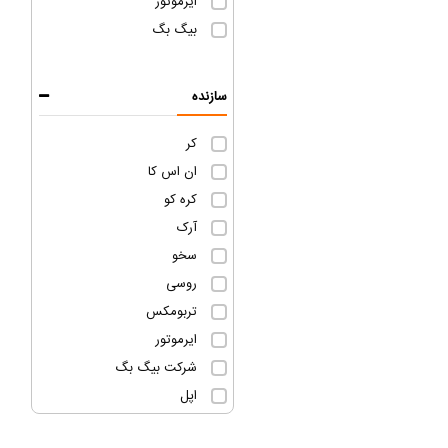
ایرموتور
بیگ بگ
سازنده
کر
ان اس کا
کره کو
آرک
سخو
روسی
تربومکس
ایرموتور
شرکت بیگ بگ
اپل