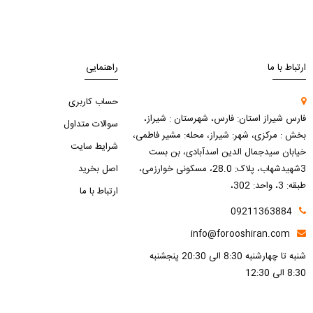
ارتباط با ما
راهنمایی
حساب کاربری
فارس شیراز استان: فارس، شهرستان : شیراز،
سوالات متداول
بخش : مرکزی، شهر: شیراز، محله: مشیر فاطمی،
شرایط سایت
خیابان سیدجمال الدین اسدآبادی، بن بست
3شهیدشهاب، پلاک: 28.0، مسکونی خوارزمی،
اصل بخرید
طبقه: 3، واحد: 302،
ارتباط با ما
09211363884
info@forooshiran.com
شنبه تا چهارشنبه 8:30 الی 20:30 پنجشنبه
8:30 الی 12:30