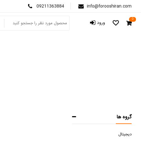
09211363884
info@forooshiran.com
0
ورود
گروه ها
دیجیتال