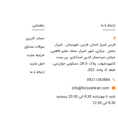
ارتباط با ما
راهنمایی
حساب کاربری
فارس شیراز استان: فارس، شهرستان : شیراز،
سوالات متداول
بخش : مرکزی، شهر: شیراز، محله: مشیر فاطمی،
شرایط سایت
خیابان سیدجمال الدین اسدآبادی، بن بست
3شهیدشهاب، پلاک: 28.0، مسکونی خوارزمی،
اصل بخرید
طبقه: 3، واحد: 302،
ارتباط با ما
09211363884
info@forooshiran.com
شنبه تا چهارشنبه 8:30 الی 20:30 پنجشنبه
8:30 الی 12:30