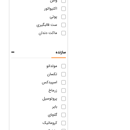
واش
اکتیواتور
پوتی
ست قالبگیری
ماکت دندان
سازنده
مولدانو
تکسان
اسپیدکس
زرماخ
پروتوسیل
بایر
گلچای
کروماتیک