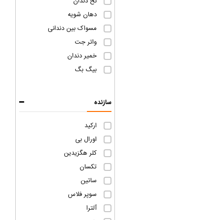
نخ دندان
دهان شویه
مسواک بین دندانی
واتر جت
خمیر دندان
بیگ بگ
سازنده
ارکید
اورال بی
کلر هگزیدین
تکسان
ساتین
سوپر فلاس
آلترا