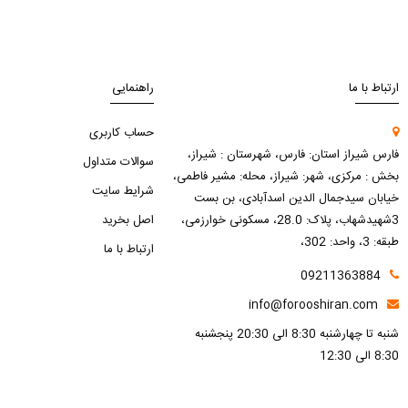
ارتباط با ما
راهنمایی
حساب کاربری
فارس شیراز استان: فارس، شهرستان : شیراز،
سوالات متداول
بخش : مرکزی، شهر: شیراز، محله: مشیر فاطمی،
شرایط سایت
خیابان سیدجمال الدین اسدآبادی، بن بست
3شهیدشهاب، پلاک: 28.0، مسکونی خوارزمی،
اصل بخرید
طبقه: 3، واحد: 302،
ارتباط با ما
09211363884
info@forooshiran.com
شنبه تا چهارشنبه 8:30 الی 20:30 پنجشنبه
8:30 الی 12:30