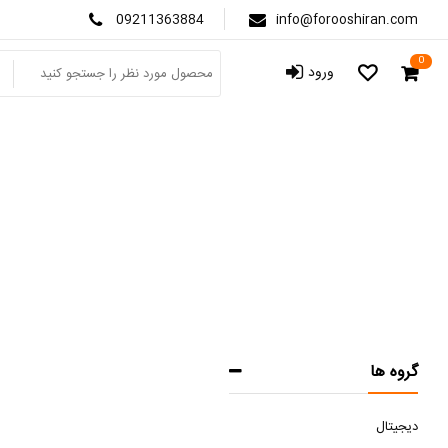
09211363884
info@forooshiran.com
0
ورود
ب
صف
گروه ها
دیجیتال