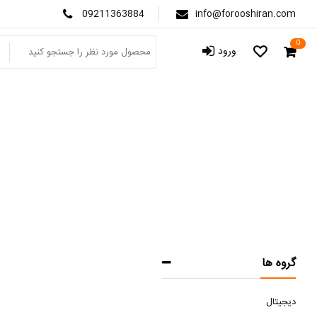
09211363884
info@forooshiran.com
0
ورود
گروه ها
دیجیتال