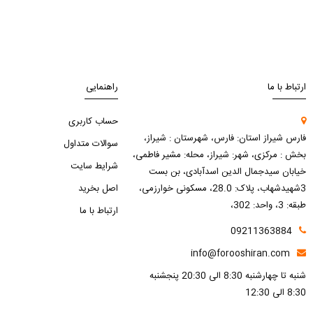
ارتباط با ما
راهنمایی
حساب کاربری
فارس شیراز استان: فارس، شهرستان : شیراز،
سوالات متداول
بخش : مرکزی، شهر: شیراز، محله: مشیر فاطمی،
شرایط سایت
خیابان سیدجمال الدین اسدآبادی، بن بست
3شهیدشهاب، پلاک: 28.0، مسکونی خوارزمی،
اصل بخرید
طبقه: 3، واحد: 302،
ارتباط با ما
09211363884
info@forooshiran.com
شنبه تا چهارشنبه 8:30 الی 20:30 پنجشنبه
8:30 الی 12:30