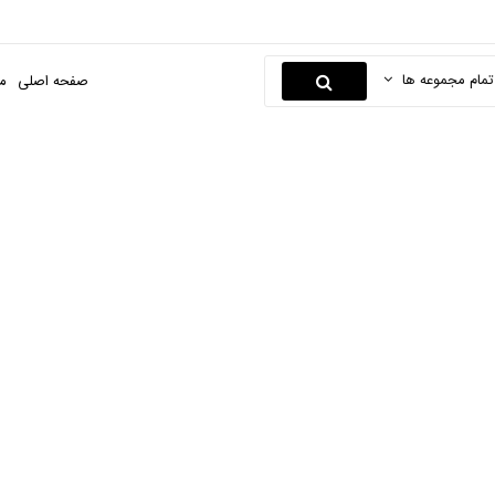
تمام مجموعه ها
صفحه اصلی
م
قفل بازکن
صفحه اصلی
برق و الکتریک
لوازم برق ساختمانی
قفل بازکن