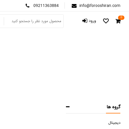
09211363884
info@forooshiran.com
0
ورود
گروه ها
دیجیتال