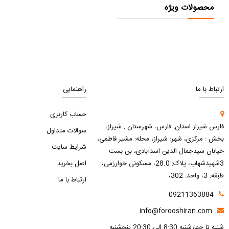
محصولات ویژه
ارتباط با ما
راهنمایی
حساب کاربری
فارس شیراز استان: فارس، شهرستان : شیراز،
سوالات متداول
بخش : مرکزی، شهر: شیراز، محله: مشیر فاطمی،
شرایط سایت
خیابان سیدجمال الدین اسدآبادی، بن بست
3شهیدشهاب، پلاک: 28.0، مسکونی خوارزمی،
اصل بخرید
طبقه: 3، واحد: 302،
ارتباط با ما
09211363884
info@forooshiran.com
شنبه تا چهارشنبه 8:30 الی 20:30 پنجشنبه