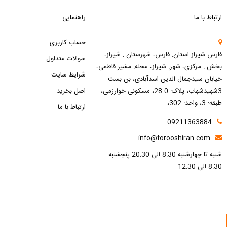
ارتباط با ما
راهنمایی
حساب کاربری
فارس شیراز استان: فارس، شهرستان : شیراز،
سوالات متداول
بخش : مرکزی، شهر: شیراز، محله: مشیر فاطمی،
شرایط سایت
خیابان سیدجمال الدین اسدآبادی، بن بست
3شهیدشهاب، پلاک: 28.0، مسکونی خوارزمی،
اصل بخرید
طبقه: 3، واحد: 302،
ارتباط با ما
09211363884
info@forooshiran.com
شنبه تا چهارشنبه 8:30 الی 20:30 پنجشنبه
8:30 الی 12:30