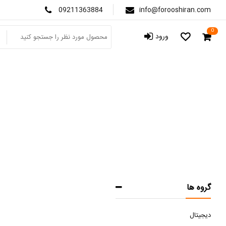
09211363884
info@forooshiran.com
0
ورود
گروه ها
دیجیتال