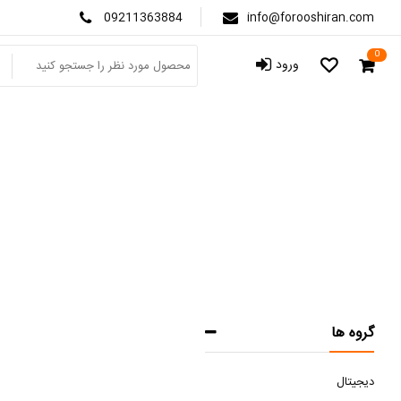
09211363884
info@forooshiran.com
0
ورود
گروه ها
دیجیتال