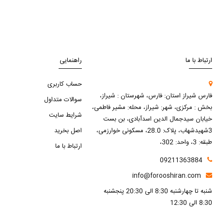
ارتباط با ما
راهنمایی
حساب کاربری
فارس شیراز استان: فارس، شهرستان : شیراز،
سوالات متداول
بخش : مرکزی، شهر: شیراز، محله: مشیر فاطمی،
شرایط سایت
خیابان سیدجمال الدین اسدآبادی، بن بست
3شهیدشهاب، پلاک: 28.0، مسکونی خوارزمی،
اصل بخرید
طبقه: 3، واحد: 302،
ارتباط با ما
09211363884
info@forooshiran.com
شنبه تا چهارشنبه 8:30 الی 20:30 پنجشنبه
8:30 الی 12:30