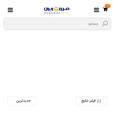
0
چراغ تونلی
صفحه اصلی
برق و الکتریک
لوازم برق روشنایی
چراغ تونلی
فیلتر نتایج