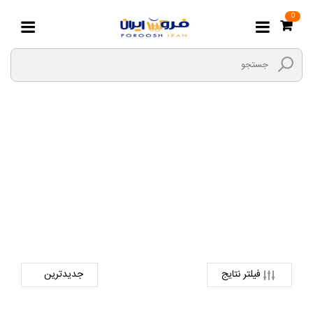
0
هواکش
صفحه اصلی
برق و الکتریک
لوازم برق ساختمانی
هواکش
فیلتر نتایج